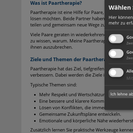
Was ist Paartherapie?
Wählen S
Paartherapie ist eine Hilfe für Paare, die ihre Be
Hier können
lösen möchten. Beide Partner haben die Möglichkei
mehr zu erf
teilen und gemeinsam neue Wege zu finden.
Viele Paare geraten in wiederkehrende Konflikte 
Go
zu wissen, warum. Meine Paartherapie in Aachen h
Zwe
ihnen auszubrechen.
Goo
Zwe
Ziele und Themen der Paartherapie
Paartherapie hat das Ziel, tiefgreifende Beziehu
All
verbessern. Dabei werden die Ziele individuell an 
Mit
Typische Themen sind:
Mehr Respekt und Wertschätzung in der Bezi
Ich lehne a
Eine bessere und klarere Kommunikation.
Lösen von Konflikten, die immer wieder auftr
Gemeinsame Zukunftspläne entwickeln.
Emotionale und körperliche Nähe wiederherst
Zusätzlich lernen Sie praktische Werkzeuge kennen