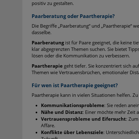
positiv zu gestalten.
Paarberatung oder Paartherapie?
Die Begriffe „Paarberatung“ und „Paartherapie“ w
dasselbe.
Paarberatung
ist für Paare geeignet, die keine ti
klar abgegrenzten Themen suchen. Sie bietet Tipps
lösen oder die Kommunikation zu verbessern.
Paartherapie
geht tiefer. Sie konzentriert sich a
Themen wie Vertrauensbrüchen, emotionaler Dist
Für wen ist Paartherapie geeignet?
Paartherapie kann in vielen Situationen helfen. 
Kommunikationsprobleme
: Sie reden anei
Nähe und Distanz
: Einer möchte mehr Zeit a
Vertrauensprobleme und Eifersucht
: Zum
Affäre.
Konflikte über Lebensziele
: Unterschiedlic
Zukunft.