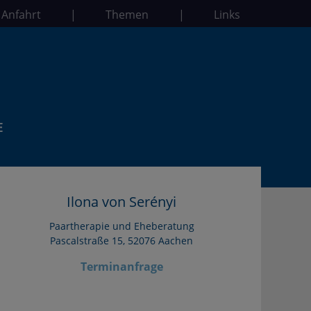
 Anfahrt
|
Themen
|
Links
Ilona von Serényi
Paartherapie und Eheberatung
Pascalstraße 15, 52076 Aachen
Terminanfrage