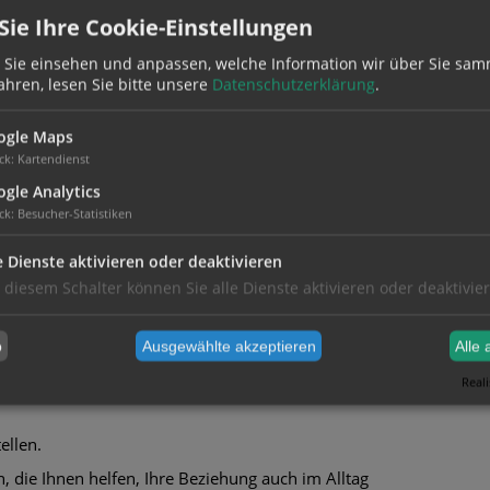
ie Ihre Cookie-Einstellungen
ziehung verbessern oder festgefahrene Konflikte
 Sie einsehen und anpassen, welche Information wir über Sie sam
t, sich offen auszusprechen, ihre Gefühle zu
ahren, lesen Sie bitte unsere
Datenschutzerklärung
.
oder entfernen sich emotional voneinander, ohne
ogle Maps
ilft dabei, diese Muster zu erkennen und aus
ck
:
Kartendienst
gle Analytics
ck
:
Besucher-Statistiken
ngsprobleme zu lösen und die Beziehung zu
e Dienste aktivieren oder deaktivieren
Ihre Situation angepasst.
 diesem Schalter können Sie alle Dienste aktivieren oder deaktivie
ehung.
b
Ausgewählte akzeptieren
Alle 
Reali
eten.
ellen.
, die Ihnen helfen, Ihre Beziehung auch im Alltag