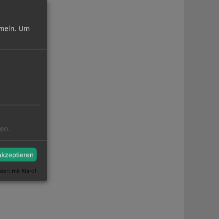
meln.
Um
ren.
akzeptieren
siert mit Klaro!