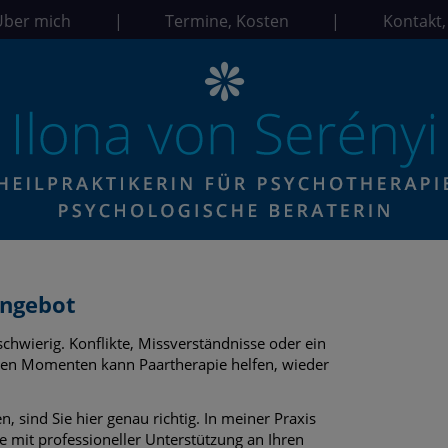
Über mich
|
Termine, Kosten
|
Kontakt,
Angebot
chwierig. Konflikte, Missverständnisse oder ein
hen Momenten kann Paartherapie helfen, wieder
 sind Sie hier genau richtig. In meiner Praxis
e mit professioneller Unterstützung an Ihren