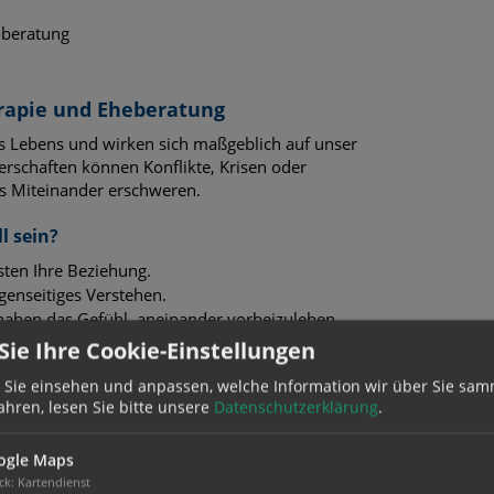
-beratung
rapie und Eheberatung
es Lebens und wirken sich maßgeblich auf unser
rschaften können Konflikte, Krisen oder
as Miteinander erschweren.
l sein?
sten Ihre Beziehung.
enseitiges Verstehen.
haben das Gefühl, aneinander vorbeizuleben.
oder berufliche Veränderungen, stellen Ihre
ie Ihre Cookie-Einstellungen
 Sie einsehen und anpassen, welche Information wir über Sie sam
ungelöste Konflikte aus der Vergangenheit
ahren, lesen Sie bitte unsere
Datenschutzerklärung
.
tnerschaft.
ogle Maps
.
ck
:
Kartendienst