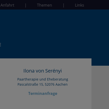
 Anfahrt
|
Themen
|
Links
Ilona von Serényi
Paartherapie und Eheberatung
Pascalstraße 15, 52076 Aachen
Terminanfrage