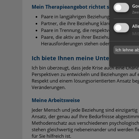
Goo
Mein Therapieangebot richtet sich an:
Zwe
Paare in langjährigen Beziehungen oder Ehen,
Partner, die ihre Beziehung klären oder neu 
All
Paare in Trennung, die respektvoll miteinan
Mit
Paare, die aktiv an ihrer Beziehung arbeiten
Herausforderungen stehen oder einfach vorb
Ich lehne a
Ich biete Ihnen meine Unterstützung
Ich bin überzeugt, dass jede Krise auch eine Chanc
Perspektiven zu entwickeln und Beziehungen auf ei
Respekt und einem lösungsorientierten Ansatz beg
Veränderungen.
Meine Arbeitsweise
Jeder Mensch und jede Beziehung sind einzigartig 
Ansatz, der genau auf Ihre Bedürfnisse abgestimmt i
Methodenschatz aus verschiedenen psychologisch-
stehen gleichwertig nebeneinander und werden fle
für Sie hilfreich ist.