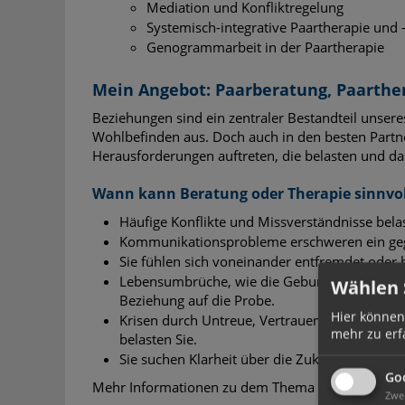
Mediation und Konfliktregelung
Systemisch-integrative Paartherapie und 
Genogrammarbeit in der Paartherapie
Mein Angebot: Paarberatung, Paarthe
Beziehungen sind ein zentraler Bestandteil unser
Wohlbefinden aus. Doch auch in den besten Partne
Herausforderungen auftreten, die belasten und d
Wann kann Beratung oder Therapie sinnvol
Häufige Konflikte und Missverständnisse bela
Kommunikationsprobleme erschweren ein geg
Sie fühlen sich voneinander entfremdet oder 
Lebensumbrüche, wie die Geburt eines Kindes 
Wählen S
Beziehung auf die Probe.
Hier können
Krisen durch Untreue, Vertrauensbrüche oder 
mehr zu erf
belasten Sie.
Sie suchen Klarheit über die Zukunft Ihrer Par
Go
Mehr Informationen zu dem Thema finden Sie hier
Zwe