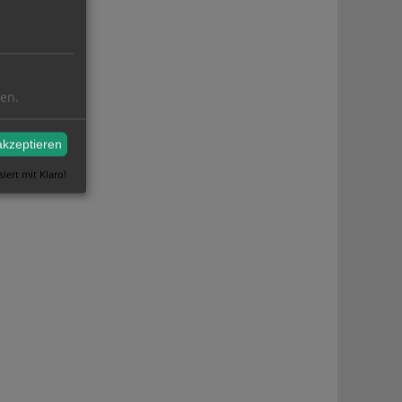
ren.
akzeptieren
siert mit Klaro!