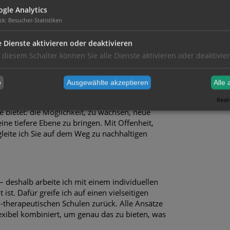
gle Analytics
ck
:
Besucher-Statistiken
beleben möchten,
e Dienste aktivieren oder deaktivieren
der umgehen wollen,
 diesem Schalter können Sie alle Dienste aktivieren oder deaktivie
 möchten – unabhängig davon, ob sie vor
eugen wollen.
b
Ausgewählte akzeptieren
Alle 
Reali
e bietet: die Möglichkeit, zu wachsen, neue
ne tiefere Ebene zu bringen. Mit Offenheit,
leite ich Sie auf dem Weg zu nachhaltigen
– deshalb arbeite ich mit einem individuellen
st. Dafür greife ich auf einen vielseitigen
therapeutischen Schulen zurück. Alle Ansätze
xibel kombiniert, um genau das zu bieten, was