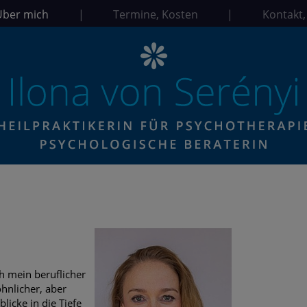
Über mich
|
Termine, Kosten
|
Kontakt,
ch mein beruflicher
hnlicher, aber
icke in die Tiefe