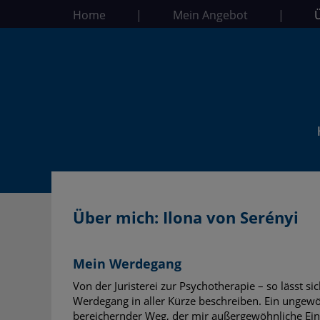
Home
|
Mein Angebot
|
Über mich: Ilona von Serényi
Mein Werdegang
Von der Juristerei zur Psychotherapie – so lässt si
Werdegang in aller Kürze beschreiben. Ein ungewö
bereichernder Weg, der mir außergewöhnliche Einbl