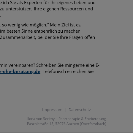
ich Sie als Experten für Ihr eigenes Leben und
 zu unterstützen, Ihre eigenen Ressourcen und
.
 so wenig wie möglich.“ Mein Ziel ist es,
im besten Sinne entbehrlich zu machen.
e Zusammenarbeit, bei der Sie Ihre Fragen offen
in vereinbaren? Schreiben Sie mir gerne eine E-
r-ehe-beratung.de
. Telefonisch erreichen Sie
Impressum
|
Datenschutz
Ilona von Serényi - Paartherapie & Eheberatung
Pascalstraße 15, 52076 Aachen (Oberforstbach)