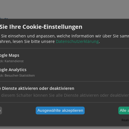
hutz.
ie Ihre Cookie-Einstellungen
 Sie einsehen und anpassen, welche Information wir über Sie sam
ahren, lesen Sie bitte unsere
Datenschutzerklärung
.
ogle Maps
ck
:
Kartendienst
gle Analytics
ck
:
Besucher-Statistiken
um die Praxis herum verfügbar.
e Dienste aktivieren oder deaktivieren
ründen befindet sich kein Praxisschild an der
 diesem Schalter können Sie alle Dienste aktivieren oder deaktivie
b
Ausgewählte akzeptieren
Alle 
Reali