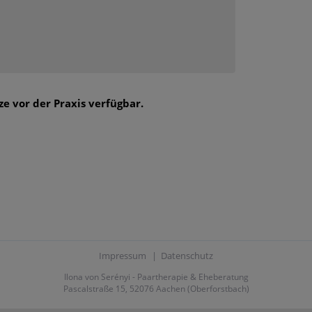
ze vor der Praxis verfügbar.
Impressum
|
Datenschutz
Ilona von Serényi - Paartherapie & Eheberatung
Pascalstraße 15, 52076 Aachen (Oberforstbach)