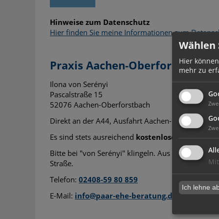
Hinweise zum Datenschutz
Hier finden Sie meine Informationen zum Datensc
Wählen S
Hier können
Praxis Aachen-Oberforstbach
mehr zu erf
Ilona von Serényi
Go
Pascalstraße 15
52076 Aachen-Oberforstbach
Zwe
Goo
Direkt an der A44, Ausfahrt Aachen-Lichtenbusch
Zwe
Es sind stets ausreichend
kostenlose Parkplätze
All
Bitte bei "von Serényi" klingeln. Aus Diskretionsg
Mit
Straße.
Telefon:
02408-59 80 859
Ich lehne a
E-Mail:
info@paar-ehe-beratung.de