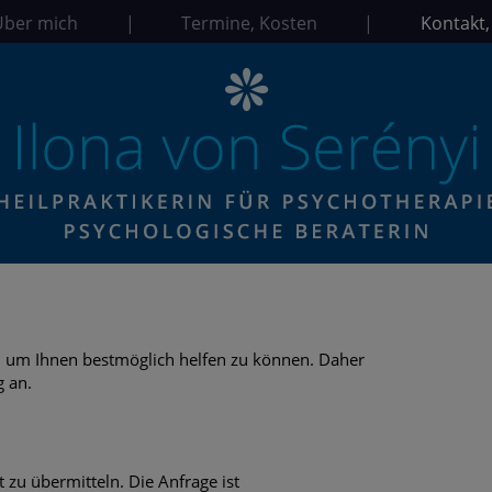
Über mich
|
Termine, Kosten
|
Kontakt,
g, um Ihnen bestmöglich helfen zu können. Daher
g an.
 zu übermitteln. Die Anfrage ist