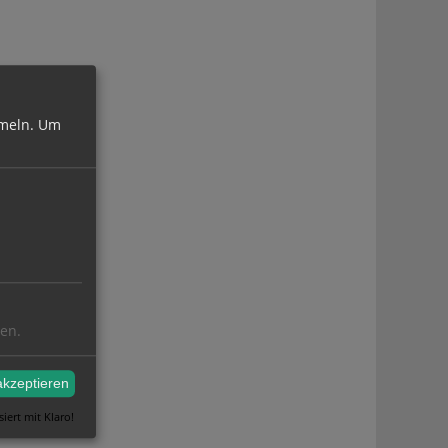
meln.
Um
ren.
akzeptieren
siert mit Klaro!