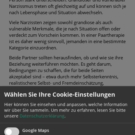
Narzissmus treten oft gleichzeitig auf und können sich je
nach Lebensphase und Situation abwechseln.
Viele Narzissten zeigen sowohl grandiose als auch
vulnerable Merkmale, die je nach Situation offen oder
verdeckt zum Vorschein kommen. In einer Paartherapie
ist es daher wenig sinnvoll, jemanden in eine bestimmte
Kategorie einzuordnen.
Beide Partner sollten herausfinden, ob und wie sie ihre
Beziehung weiterführen möchten. Es geht darum,
Bedingungen zu schaffen, die für beide Seiten
akzeptabel sind – etwa durch mehr Selbsterkenntnis,
realistischere Selbst- und Fremdeinschätzung,
Empathieübungen und eine neue Art der
Wählen Sie Ihre Cookie-Einstellungen
Kommunikation.
Hier können Sie einsehen und anpassen, welche Information
Gibt es weiblichen und männlichen
wir über Sie sammeln.
Um mehr zu erfahren, lesen Sie bitte
Narzissmus?
unsere
Datenschutzerklärung
.
In der populärwissenschaftlichen Diskussion wird
Google Maps
manchmal zwischen weiblichem und männlichem