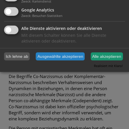
Narzissmus unterschieden. Dabei wird angenommen,
Zweck
:
Kartendienst
dass der vulnerable Narzissmus eher weiblicher
Google Analytics
Narzissmus sei, während der grandiose Narzissmus
Zweck
:
Besucher-Statistiken
häufiger bei Männern vorkomme.
Alle Dienste aktivieren oder deaktivieren
Es gibt jedoch keine Studien, die diese Annahme
bestätigen. Außerdem tragen die meisten Narzissten,
Mit diesem Schalter können Sie alle Dienste
aktivieren oder deaktivieren.
wie bereits erwähnt, sowohl grandiose als auch
vulnerable Eigenschaften in sich.
Ich lehne ab
Ausgewählte akzeptieren
Alle akzeptieren
Dynamik in narzisstischen Beziehungen:
Realisiert mit Klaro!
Co-Narzissmus, Abhängigkeit, Kontrolle
Die Begriffe Co-Narzissmus oder Komplementär-
Narzissmus beschreiben Verhaltensweisen und
Dynamiken in Beziehungen, in denen eine Person
narzisstische Merkmale (Narzisst) und die andere
Person co-abhängige Merkmale (Codependent) zeigt.
Co-Narzissmus ist dabei kein offizieller psychologischer
Begriff, sondern wird eher informell verwendet, um
eine komplexe Beziehungsdynamik zu erklären.
Die Person mit narzisstischen Merkmalen hat oft ein